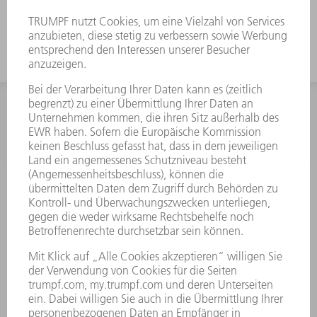
Auch geeignet zum Falzen mit FEV
INFORMATION
Häufig gestellte Fragen
Allgemeine Geschäftsbedingungen
KONTAKT
Kundenbetreuung TRUMPF Werkzeugmaschinen
+49 7156 303 33222
Mo - Fr: 07:30 - 17:30 Uhr
Erweiterte Rufbereitschaft per Service App Mo - Fr:
06:30 - 20.00 Uhr Sa: 07:00 - 12:00 Uhr
Kundenbetreuung@trumpf.com
KONTAKT
Service TRUMPF Lasertechnik