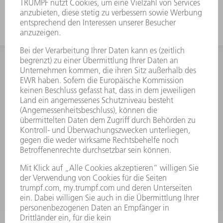
INFORMATION
Häufig gestellte Fragen
Allgemeine Geschäftsbedingungen
KONTAKT
Kundenbetreuung TRUMPF Werkzeugmaschinen
+49 7156 303 33222
Mo - Fr: 07:30 - 17:30 Uhr
Erweiterte Rufbereitschaft per Service App Mo - Fr:
06:30 - 20.00 Uhr Sa: 07:00 - 12:00 Uhr
Kundenbetreuung@trumpf.com
KONTAKT
Service TRUMPF Lasertechnik
+49 7156 303 37444