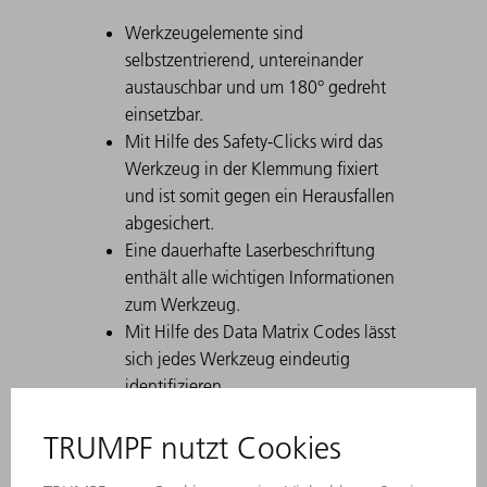
Werkzeugelemente sind
selbstzentrierend, untereinander
austauschbar und um 180° gedreht
einsetzbar.
Mit Hilfe des Safety-Clicks wird das
Werkzeug in der Klemmung fixiert
und ist somit gegen ein Herausfallen
abgesichert.
Eine dauerhafte Laserbeschriftung
enthält alle wichtigen Informationen
zum Werkzeug.
Mit Hilfe des Data Matrix Codes lässt
sich jedes Werkzeug eindeutig
identifizieren.
Die Arbeitszonen sind lasergehärtet.
Werkzeug-Modifikationen sind auf
Wunsch erhältlich.