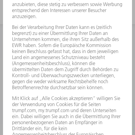
INFORMATION
Häufig gestellte Fragen
Allgemeine Geschäftsbedingungen
KONTAKT
Kundenbetreuung TRUMPF Werkzeugmaschinen
+49 7156 303 33222
Mo - Fr: 07:30 - 17:30 Uhr
Erweiterte Rufbereitschaft per Service App Mo - Fr:
06:30 - 20.00 Uhr Sa: 07:00 - 12:00 Uhr
Kundenbetreuung@trumpf.com
KONTAKT
Service TRUMPF Lasertechnik
+49 7156 303 37444
Mo - Fr: 07:30 - 18:00 Uhr