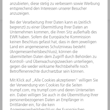
INFORMATION
Häufig gestellte Fragen
Allgemeine Geschäftsbedingungen
KONTAKT
Kundenbetreuung TRUMPF Werkzeugmaschinen
+49 7156 303 33222
Mo - Fr: 07:30 - 17:30 Uhr
Erweiterte Rufbereitschaft per Service App Mo - Fr:
06:30 - 20.00 Uhr Sa: 07:00 - 12:00 Uhr
Kundenbetreuung@trumpf.com
KONTAKT
Service TRUMPF Lasertechnik
+49 7156 303 37444
Mo - Fr: 07:30 - 18:00 Uhr