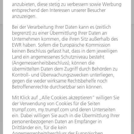
INFORMATION
Häufig gestellte Fragen
Allgemeine Geschäftsbedingungen
KONTAKT
Kundenbetreuung TRUMPF Werkzeugmaschinen
+49 7156 303 33222
Mo - Fr: 07:30 - 17:30 Uhr
Erweiterte Rufbereitschaft per Service App Mo - Fr:
06:30 - 20.00 Uhr Sa: 07:00 - 12:00 Uhr
Kundenbetreuung@trumpf.com
KONTAKT
Service TRUMPF Lasertechnik
+49 7156 303 37444
Mo - Fr: 07:30 - 18:00 Uhr