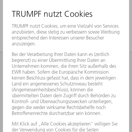
Keine I-Achse notwendig
Schnelles Falzen an der TruBend Serie
5000 und 7000 möglich
INFORMATION
Häufig gestellte Fragen
Allgemeine Geschäftsbedingungen
KONTAKT
Kundenbetreuung TRUMPF Werkzeugmaschinen
+49 7156 303 33222
Mo - Fr: 07:30 - 17:30 Uhr
Erweiterte Rufbereitschaft per Service App Mo - Fr:
06:30 - 20.00 Uhr Sa: 07:00 - 12:00 Uhr
Kundenbetreuung@trumpf.com