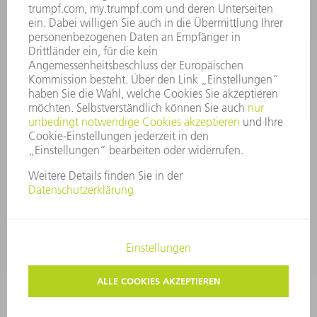
KONTAKT
Service TRUMPF Lasertechnik
+49 7156 303 37444
Mo - Fr: 07:30 - 18:00 Uhr
Additive Manufacturing 07:30 - 17:30 Uhr
spareparts.tld@trumpf.com
IMPRESSUM
DATENSCHUTZ
COPYRIGHT UND MARKENZEICHEN
NUTZUNGSBEDINGUNGEN
AGB