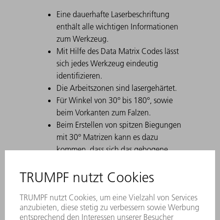
Eine dauerhafte Laserbeschriftung
enthält alle wichtigen Informationen
zum Werkzeug.
Mit Hilfe des Data Matrix Codes lässt
sich jedes Werkzeug eindeutig
identifizieren.
Die Arbeitszonen sind lasergehärtet.
Für Winkel von 30° bis 180°, sowie
beim Vorkanten zum Falzen.
Beim Erstellen von spitzen Biegungen
mit 30° Matrizen kann es dazu
kommen, dass sich das gebogene
Blech in der Matrize verklemmt.
TRUMPF Ausstoßhilfen lösen dieses
Problem.