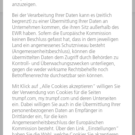
INFORMATION
Häufig gestellte Fragen
Allgemeine Geschäftsbedingungen
KONTAKT
Kundenbetreuung TRUMPF Werkzeugmaschinen
+49 7156 303 33222
Mo - Fr: 07:30 - 17:30 Uhr
Erweiterte Rufbereitschaft per Service App Mo - Fr:
06:30 - 20.00 Uhr Sa: 07:00 - 12:00 Uhr
Kundenbetreuung@trumpf.com
KONTAKT
Service TRUMPF Lasertechnik
+49 7156 303 37444
Mo - Fr: 07:30 - 18:00 Uhr
Additive Manufacturing 07:30 - 17:30 Uhr
spareparts.tld@trumpf.com