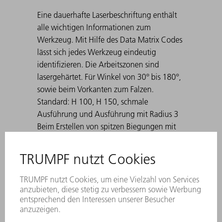
Eine dauerhafte Laserbeschriftung enthält
alle wichtigen Informationen zum
Werkzeug. Mit Hilfe des Data Matrix Codes
lässt sich jedes Werkzeug eindeutig
identifizieren. Die Arbeitszonen sind
lasergehärtet. Für Winkel von 30° bis 180°,
sowie beim Vorkanten zum Falzen.
Standard: H 100, H 150, schmale
Ausführung und Ausführung mit Radius 3
Beim Erstellen von spitzen Biegungen mit
30° Matrizen kann es dazu kommen, dass
sich das gebogene Blech in der Matrize
verklemmt. TRUMPF Ausstoßhilfen lösen
dieses Problem.