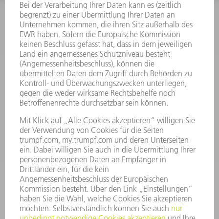
INFORMATION
Häufig gestellte Fragen
Allgemeine Geschäftsbedingungen
KONTAKT
Kundenbetreuung TRUMPF Werkzeugmaschinen
+49 7156 303 33222
Mo - Fr: 07:30 - 17:30 Uhr
Erweiterte Rufbereitschaft per Service App Mo - Fr:
06:30 - 20.00 Uhr Sa: 07:00 - 12:00 Uhr
Kundenbetreuung@trumpf.com
KONTAKT
Service TRUMPF Lasertechnik
+49 7156 303 37444
Mo - Fr: 07:30 - 18:00 Uhr
Additive Manufacturing 07:30 - 17:30 Uhr
spareparts.tld@trumpf.com