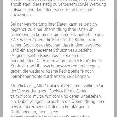
INFORMATION
Häufig gestellte Fragen
Allgemeine Geschäftsbedingungen
KONTAKT
Kundenbetreuung TRUMPF Werkzeugmaschinen
+49 7156 303 33222
Mo - Fr: 07:30 - 17:30 Uhr
Erweiterte Rufbereitschaft per Service App Mo - Fr:
06:30 - 20.00 Uhr Sa: 07:00 - 12:00 Uhr
Kundenbetreuung@trumpf.com
KONTAKT
Service TRUMPF Lasertechnik
+49 7156 303 37444
Mo - Fr: 07:30 - 18:00 Uhr