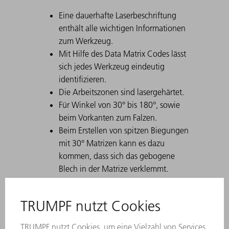
Eine dauerhafte Laserbeschriftung
enthält alle wichtigen Informationen
zum Werkzeug.
Mit Hilfe des Data Matrix Codes lässt
sich jedes Werkzeug eindeutig
identifizieren.
Die Arbeitszonen sind lasergehärtet.
Für Winkel von 30° bis 180°, sowie
beim Vorkanten zum Falzen.
Beim Erstellen von spitzen Biegungen
mit 30° Matrizen kann es dazu
kommen, dass sich das gebogene
Blech in der Matrize verklemmt.
TRUMPF Ausstoßhilfen lösen dieses
Problem.