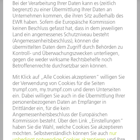
INFORMATION
Häufig gestellte Fragen
Allgemeine Geschäftsbedingungen
KONTAKT
Kundenbetreuung TRUMPF Werkzeugmaschinen
+49 7156 303 33222
Mo - Fr: 07:30 - 17:30 Uhr
Erweiterte Rufbereitschaft per Service App Mo - Fr:
06:30 - 20.00 Uhr Sa: 07:00 - 12:00 Uhr
Kundenbetreuung@trumpf.com
KONTAKT
Service TRUMPF Lasertechnik
+49 7156 303 37444
Mo - Fr: 07:30 - 18:00 Uhr
Additive Manufacturing 07:30 - 17:30 Uhr
spareparts.tld@trumpf.com