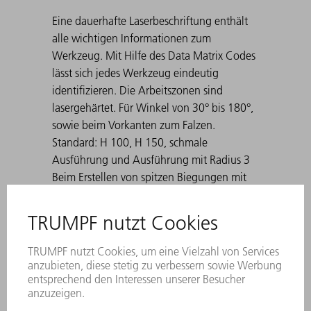
Eine dauerhafte Laserbeschriftung enthält
alle wichtigen Informationen zum
Werkzeug. Mit Hilfe des Data Matrix Codes
lässt sich jedes Werkzeug eindeutig
identifizieren. Die Arbeitszonen sind
lasergehärtet. Für Winkel von 30° bis 180°,
sowie beim Vorkanten zum Falzen.
Standard: H 100, H 150, schmale
Ausführung und Ausführung mit Radius 3
Beim Erstellen von spitzen Biegungen mit
30° Matrizen kann es dazu kommen, dass
sich das gebogene Blech in der Matrize
verklemmt. TRUMPF Ausstoßhilfen lösen
dieses Problem.