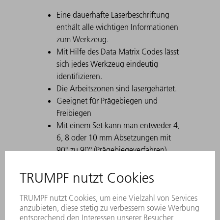
Eine dauerhafte Laserbeschriftung
enthält alle wichtigen Informationen
zum Werkzeug.
Mit Hilfe des Data Matrix Codes lässt
sich jedes Werkzeug eindeutig
identifizieren.
Die Arbeitszonen sind lasergehärtet.
Geeignet für Prägebiegen und
Freibiegen
Mit einem Set kann man entweder 4,
6, 8 oder 10 mm Absetzungen mit
90° zu 90° (Prägebiegeverfahren)
bzw. im Freibiegeverfahren
verschiedene Absetzungen und
Winkel >90° erreichen.