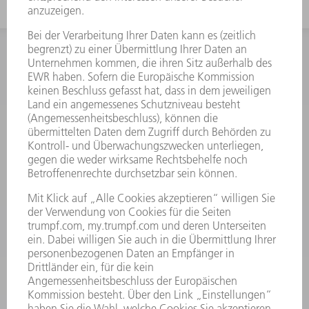
INFORMATION
Häufig gestellte Fragen
Allgemeine Geschäftsbedingungen
KONTAKT
Kundenbetreuung TRUMPF Werkzeugmaschinen
+49 7156 303 33222
Mo - Fr: 07:30 - 17:30 Uhr
Erweiterte Rufbereitschaft per Service App Mo - Fr:
06:30 - 20.00 Uhr Sa: 07:00 - 12:00 Uhr
Kundenbetreuung@trumpf.com
KONTAKT
Service TRUMPF Lasertechnik
+49 7156 303 37444
Mo - Fr: 07:30 - 18:00 Uhr
Additive Manufacturing 07:30 - 17:30 Uhr
spareparts.tld@trumpf.com