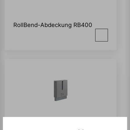
RollBend-Abdeckung RB400