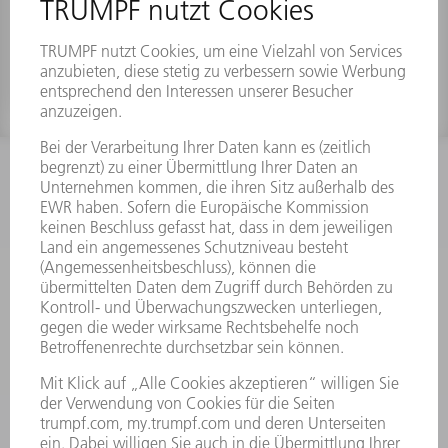
RollBend RBK 200
INFORMATION
Häufig gestellte Fragen
Allgemeine Geschäftsbedingungen
KONTAKT
Kundenbetreuung TRUMPF Werkzeugmaschinen
+49 7156 303 33222
Mo - Fr: 07:30 - 17:30 Uhr
Erweiterte Rufbereitschaft per Service App Mo - Fr:
06:30 - 20.00 Uhr Sa: 07:00 - 12:00 Uhr
Kundenbetreuung@trumpf.com
KONTAKT