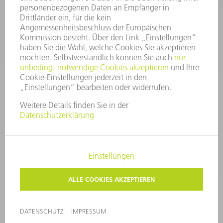
Service TRUMPF Lasertechnik
+49 7156 303 37444
Mo - Fr: 07:30 - 18:00 Uhr
Additive Manufacturing 07:30 - 17:30 Uhr
spareparts.tld@trumpf.com
IMPRESSUM
DATENSCHUTZ
COPYRIGHT UND MARKENZEICHEN
NUTZUNGSBEDINGUNGEN
AGB
©
2026
TRUMPF