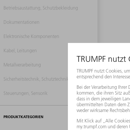
Betriebsaustattung, Schutzbekleidung
Dokumentationen
Elektronische Komponenten
Kabel, Leitungen
Metallverarbeitung
Sicherheitstechnik, Schutztechnik
Steuerungen, Sensorik
PRODUKTKATEGORIEN