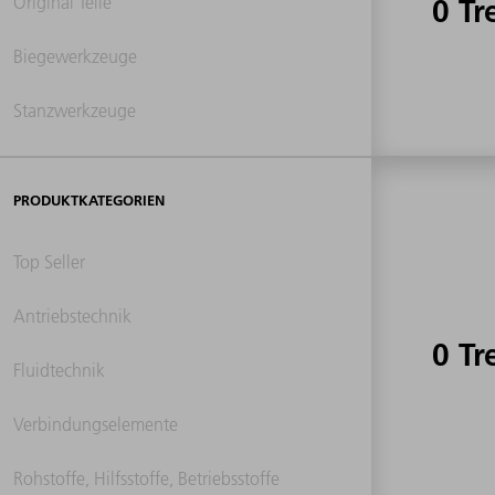
Original Teile
0 Tr
Biegewerkzeuge
Stanzwerkzeuge
PRODUKTKATEGORIEN
Top Seller
Antriebstechnik
0 Tr
Fluidtechnik
Verbindungselemente
Rohstoffe, Hilfsstoffe, Betriebsstoffe