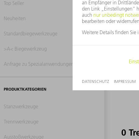
Top Seller
Neuheiten
0 Tr
Standardbiegewerkzeuge
>A< Biegewerkzeug
Anfrage zu Spezialanwendungen
PRODUKTKATEGORIEN
Stanzwerkzeuge
Trennwerkzeuge
0 Tr
Ausstoßwerkzeuge