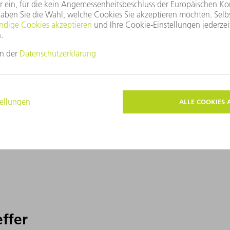
effer
effer