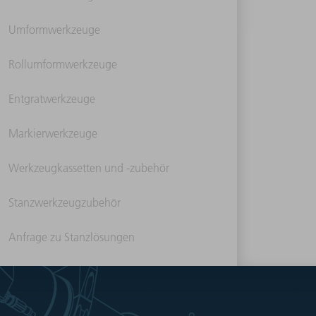
Umformwerkzeuge
Rollumformwerkzeuge
Entgratwerkzeuge
Markierwerkzeuge
Werkzeugkassetten und -zubehör
Stanzwerkzeugzubehör
Anfrage zu Stanzlösungen