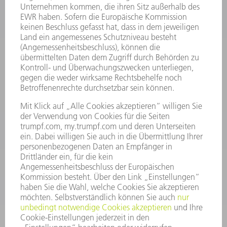
INFORMATION
Häufig gestellte Fragen
Allgemeine Geschäftsbedingungen
KONTAKT
Kundenbetreuung TRUMPF Werkzeugmaschinen
+49 7156 303 33222
Mo - Fr: 07:30 - 17:30 Uhr
Erweiterte Rufbereitschaft per Service App Mo - Fr:
06:30 - 20.00 Uhr Sa: 07:00 - 12:00 Uhr
Kundenbetreuung@trumpf.com
KONTAKT
Service TRUMPF Lasertechnik
+49 7156 303 37444
Mo - Fr: 07:30 - 18:00 Uhr
Additive Manufacturing 07:30 - 17:30 Uhr
spareparts.tld@trumpf.com