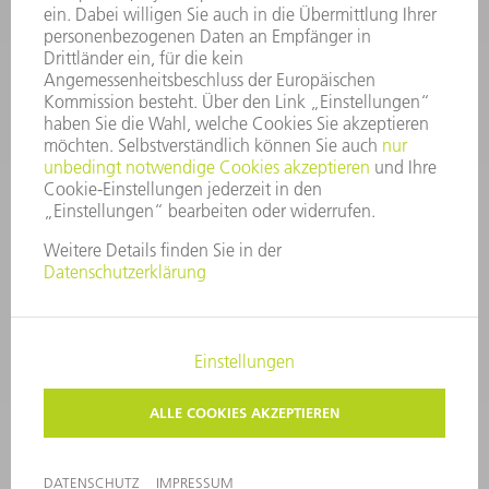
Service TRUMPF Lasertechnik
+49 7156 303 37444
Mo - Fr: 07:30 - 18:00 Uhr
Additive Manufacturing 07:30 - 17:30 Uhr
spareparts.tld@trumpf.com
IMPRESSUM
DATENSCHUTZ
COPYRIGHT UND MARKENZEICHEN
NUTZUNGSBEDINGUNGEN
AGB
©
2026
TRUMPF