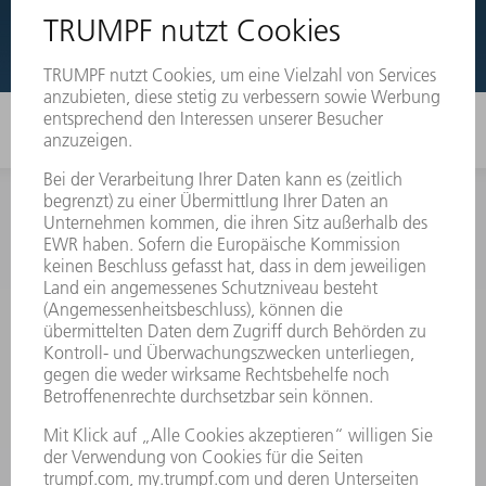
EXPLOSIONSZEICHNUNGEN
INFORMATION
Häufig gestellte Fragen
Allgemeine Geschäftsbedingungen
KONTAKT
Kundenbetreuung TRUMPF Werkzeugmaschinen
+49 7156 303 33222
Mo - Fr: 07:30 - 17:30 Uhr
Erweiterte Rufbereitschaft per Service App Mo - Fr:
06:30 - 20.00 Uhr Sa: 07:00 - 12:00 Uhr
Kundenbetreuung@trumpf.com
KONTAKT