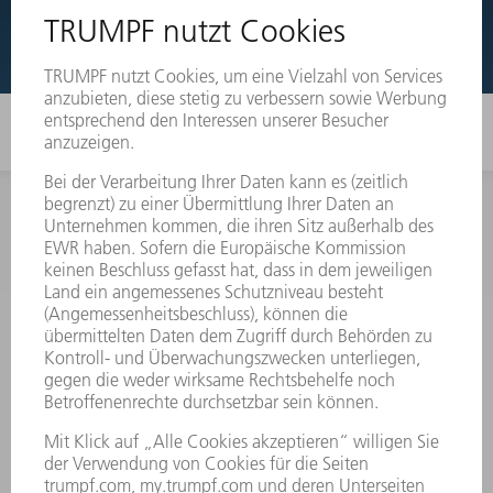
EXPLOSIONSZEICHNUNGEN
INFORMATION
Häufig gestellte Fragen
Allgemeine Geschäftsbedingungen
KONTAKT
Kundenbetreuung TRUMPF Werkzeugmaschinen
+49 7156 303 33222
Mo - Fr: 07:30 - 17:30 Uhr
Erweiterte Rufbereitschaft per Service App Mo - Fr:
06:30 - 20.00 Uhr Sa: 07:00 - 12:00 Uhr
Kundenbetreuung@trumpf.com
KONTAKT