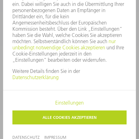
Service TRUMPF Lasertechnik
+49 7156 303 37444
Mo - Fr: 07:30 - 18:00 Uhr
Additive Manufacturing 07:30 - 17:30 Uhr
spareparts.tld@trumpf.com
IMPRESSUM
DATENSCHUTZ
COPYRIGHT UND MARKENZEICHEN
NUTZUNGSBEDINGUNGEN
AGB
©
2026
TRUMPF