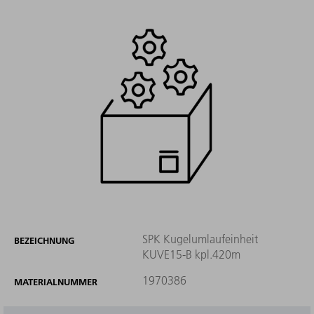
SPK Kugelumlaufeinheit
BEZEICHNUNG
KUVE15-B kpl.420m
1970386
MATERIALNUMMER