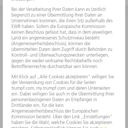
INFORMATION
Häufig gestellte Fragen
Allgemeine Geschäftsbedingungen
KONTAKT
Kundenbetreuung TRUMPF Werkzeugmaschinen
+49 7156 303 33222
Mo - Fr: 07:30 - 17:30 Uhr
Erweiterte Rufbereitschaft per Service App Mo - Fr:
06:30 - 20.00 Uhr Sa: 07:00 - 12:00 Uhr
Kundenbetreuung@trumpf.com
KONTAKT
Service TRUMPF Lasertechnik
+49 7156 303 37444
Mo - Fr: 07:30 - 18:00 Uhr
Additive Manufacturing 07:30 - 17:30 Uhr
spareparts.tld@trumpf.com