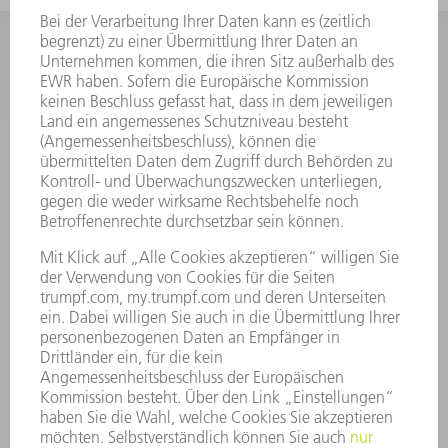
INFORMATION
Häufig gestellte Fragen
Allgemeine Geschäftsbedingungen
KONTAKT
Kundenbetreuung TRUMPF Werkzeugmaschinen
+49 7156 303 33222
Mo - Fr: 07:30 - 17:30 Uhr
Erweiterte Rufbereitschaft per Service App Mo - Fr:
06:30 - 20.00 Uhr Sa: 07:00 - 12:00 Uhr
Kundenbetreuung@trumpf.com
KONTAKT
Service TRUMPF Lasertechnik
+49 7156 303 37444
Mo - Fr: 07:30 - 18:00 Uhr
Additive Manufacturing 07:30 - 17:30 Uhr
spareparts.tld@trumpf.com