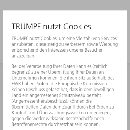
INFORMATION
Häufig gestellte Fragen
Allgemeine Geschäftsbedingungen
KONTAKT
Kundenbetreuung TRUMPF Werkzeugmaschinen
+49 7156 303 33222
Mo - Fr: 07:30 - 17:30 Uhr
Erweiterte Rufbereitschaft per Service App Mo - Fr: