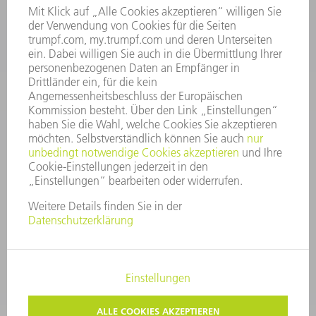
06:30 - 20.00 Uhr Sa: 07:00 - 12:00 Uhr
Kundenbetreuung@trumpf.com
KONTAKT
Service TRUMPF Lasertechnik
+49 7156 303 37444
Mo - Fr: 07:30 - 18:00 Uhr
Additive Manufacturing 07:30 - 17:30 Uhr
spareparts.tld@trumpf.com
IMPRESSUM
DATENSCHUTZ
COPYRIGHT UND MARKENZEICHEN
NUTZUNGSBEDINGUNGEN