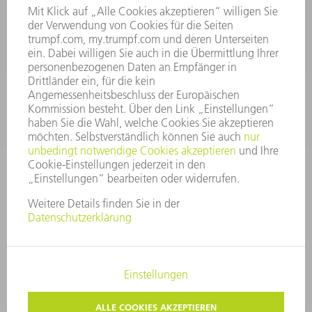
06:30 - 20.00 Uhr Sa: 07:00 - 12:00 Uhr
Kundenbetreuung@trumpf.com
KONTAKT
Service TRUMPF Lasertechnik
+49 7156 303 37444
Mo - Fr: 07:30 - 18:00 Uhr
Additive Manufacturing 07:30 - 17:30 Uhr
spareparts.tld@trumpf.com
IMPRESSUM
DATENSCHUTZ
COPYRIGHT UND MARKENZEICHEN
NUTZUNGSBEDINGUNGEN