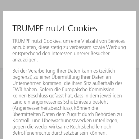
INFORMATION
Häufig gestellte Fragen
Allgemeine Geschäftsbedingungen
KONTAKT
Kundenbetreuung TRUMPF Werkzeugmaschinen
+49 7156 303 33222
Mo - Fr: 07:30 - 17:30 Uhr
Erweiterte Rufbereitschaft per Service App Mo - Fr: