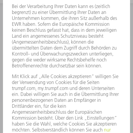
INFORMATION
Häufig gestellte Fragen
Allgemeine Geschäftsbedingungen
KONTAKT
Kundenbetreuung TRUMPF Werkzeugmaschinen
+49 7156 303 33222
Mo - Fr: 07:30 - 17:30 Uhr
Erweiterte Rufbereitschaft per Service App Mo - Fr:
06:30 - 20.00 Uhr Sa: 07:00 - 12:00 Uhr
Kundenbetreuung@trumpf.com
KONTAKT
Service TRUMPF Lasertechnik
+49 7156 303 37444
Mo - Fr: 07:30 - 18:00 Uhr
Additive Manufacturing 07:30 - 17:30 Uhr
spareparts.tld@trumpf.com