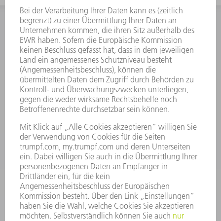
INFORMATION
Häufig gestellte Fragen
Allgemeine Geschäftsbedingungen
KONTAKT
Kundenbetreuung TRUMPF Werkzeugmaschinen
+49 7156 303 33222
Mo - Fr: 07:30 - 17:30 Uhr
Erweiterte Rufbereitschaft per Service App Mo - Fr:
06:30 - 20.00 Uhr Sa: 07:00 - 12:00 Uhr
Kundenbetreuung@trumpf.com
KONTAKT
Service TRUMPF Lasertechnik
+49 7156 303 37444
Mo - Fr: 07:30 - 18:00 Uhr
Additive Manufacturing 07:30 - 17:30 Uhr
spareparts.tld@trumpf.com