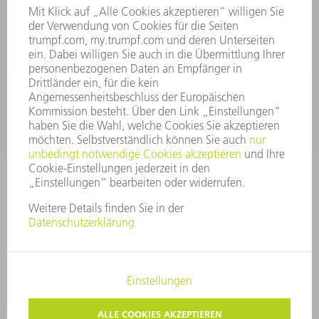
06:30 - 20.00 Uhr Sa: 07:00 - 12:00 Uhr
Kundenbetreuung@trumpf.com
KONTAKT
Service TRUMPF Lasertechnik
+49 7156 303 37444
Mo - Fr: 07:30 - 18:00 Uhr
Additive Manufacturing 07:30 - 17:30 Uhr
spareparts.tld@trumpf.com
IMPRESSUM
DATENSCHUTZ
COPYRIGHT UND MARKENZEICHEN
NUTZUNGSBEDINGUNGEN