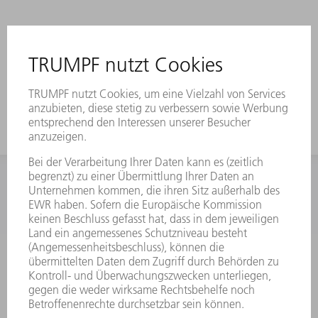
INFORMATION
Häufig gestellte Fragen
Allgemeine Geschäftsbedingungen
KONTAKT
Kundenbetreuung TRUMPF Werkzeugmaschinen
+49 7156 303 33222
Mo - Fr: 07:30 - 17:30 Uhr
Erweiterte Rufbereitschaft per Service App Mo - Fr: