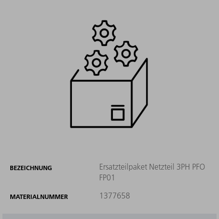
Ersatzteilpaket Netzteil 3PH PFO
BEZEICHNUNG
FP01
1377658
MATERIALNUMMER