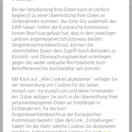
INFORMATION
Häufig gestellte Fragen
Allgemeine Geschäftsbedingungen
KONTAKT
Kundenbetreuung TRUMPF Werkzeugmaschinen
+49 7156 303 33222
Mo - Fr: 07:30 - 17:30 Uhr
Erweiterte Rufbereitschaft per Service App Mo - Fr:
06:30 - 20.00 Uhr Sa: 07:00 - 12:00 Uhr
Kundenbetreuung@trumpf.com
KONTAKT
Service TRUMPF Lasertechnik
+49 7156 303 37444
Mo - Fr: 07:30 - 18:00 Uhr
Additive Manufacturing 07:30 - 17:30 Uhr
spareparts.tld@trumpf.com