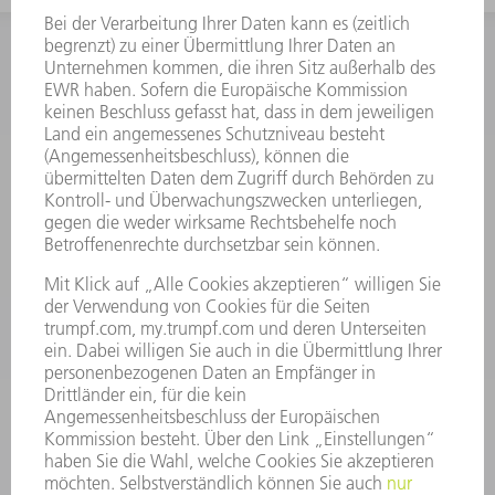
INFORMATION
Häufig gestellte Fragen
Allgemeine Geschäftsbedingungen
KONTAKT
Kundenbetreuung TRUMPF Werkzeugmaschinen
+49 7156 303 33222
Mo - Fr: 07:30 - 17:30 Uhr
Erweiterte Rufbereitschaft per Service App Mo - Fr:
06:30 - 20.00 Uhr Sa: 07:00 - 12:00 Uhr
Kundenbetreuung@trumpf.com
KONTAKT
Service TRUMPF Lasertechnik
+49 7156 303 37444
Mo - Fr: 07:30 - 18:00 Uhr
Additive Manufacturing 07:30 - 17:30 Uhr
spareparts.tld@trumpf.com