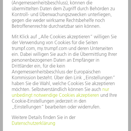
Kundenbetreuung TRUMPF Werkzeugmaschinen
+49 7156 303 33222
Mo - Fr: 07:30 - 17:30 Uhr
Erweiterte Rufbereitschaft per Service App Mo - Fr:
06:30 - 20.00 Uhr Sa: 07:00 - 12:00 Uhr
Kundenbetreuung@trumpf.com
KONTAKT
Service TRUMPF Lasertechnik
+49 7156 303 37444
Mo - Fr: 07:30 - 18:00 Uhr
Additive Manufacturing 07:30 - 17:30 Uhr
spareparts.tld@trumpf.com