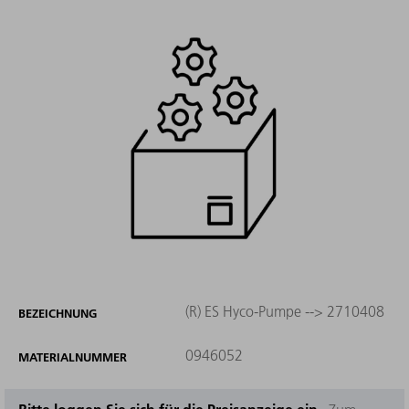
(R) ES Hyco-Pumpe --> 2710408
BEZEICHNUNG
0946052
MATERIALNUMMER