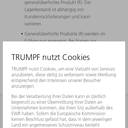
generalüberholtes Produkt (R). Der
Lagerbestand ist abhängig von
Kundenrücklieferungen und kann
variieren.
Generalüberholte Produkte (R) werden im
E-Shop nur angezeigt. Bei Fragen zur
Verfügbarkeit und Bestellung von
generalüberholten Teilen kontaktieren Sie
bitte unsere Kundenbetreuung.
INFORMATION
Häufig gestellte Fragen
Allgemeine Geschäftsbedingungen
KONTAKT