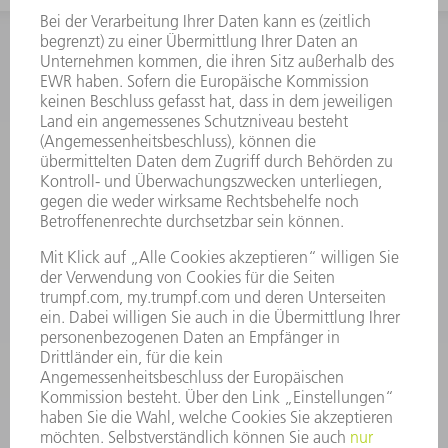
INFORMATION
Häufig gestellte Fragen
Allgemeine Geschäftsbedingungen
KONTAKT
Kundenbetreuung TRUMPF Werkzeugmaschinen
+49 7156 303 33222
Mo - Fr: 07:30 - 17:30 Uhr
Erweiterte Rufbereitschaft per Service App Mo - Fr:
06:30 - 20.00 Uhr Sa: 07:00 - 12:00 Uhr
Kundenbetreuung@trumpf.com
KONTAKT
Service TRUMPF Lasertechnik
+49 7156 303 37444
Mo - Fr: 07:30 - 18:00 Uhr
Additive Manufacturing 07:30 - 17:30 Uhr
spareparts.tld@trumpf.com