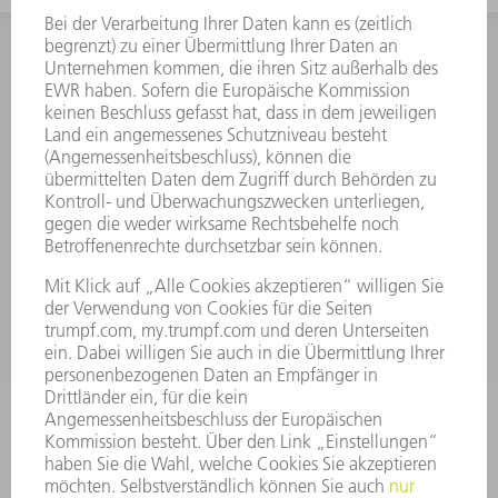
INFORMATION
Häufig gestellte Fragen
Allgemeine Geschäftsbedingungen
KONTAKT
Kundenbetreuung TRUMPF Werkzeugmaschinen
+49 7156 303 33222
Mo - Fr: 07:30 - 17:30 Uhr
Erweiterte Rufbereitschaft per Service App Mo - Fr:
06:30 - 20.00 Uhr Sa: 07:00 - 12:00 Uhr
Kundenbetreuung@trumpf.com
KONTAKT
Service TRUMPF Lasertechnik
+49 7156 303 37444
Mo - Fr: 07:30 - 18:00 Uhr
Additive Manufacturing 07:30 - 17:30 Uhr
spareparts.tld@trumpf.com