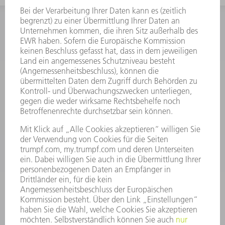
INFORMATION
Häufig gestellte Fragen
Allgemeine Geschäftsbedingungen
KONTAKT
Kundenbetreuung TRUMPF Werkzeugmaschinen
+49 7156 303 33222
Mo - Fr: 07:30 - 17:30 Uhr
Erweiterte Rufbereitschaft per Service App Mo - Fr:
06:30 - 20.00 Uhr Sa: 07:00 - 12:00 Uhr
Kundenbetreuung@trumpf.com
KONTAKT
Service TRUMPF Lasertechnik
+49 7156 303 37444
Mo - Fr: 07:30 - 18:00 Uhr
Additive Manufacturing 07:30 - 17:30 Uhr
spareparts.tld@trumpf.com