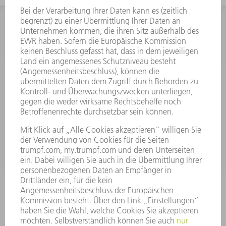
INFORMATION
Häufig gestellte Fragen
Allgemeine Geschäftsbedingungen
KONTAKT
Kundenbetreuung TRUMPF Werkzeugmaschinen
+49 7156 303 33222
Mo - Fr: 07:30 - 17:30 Uhr
Erweiterte Rufbereitschaft per Service App Mo - Fr:
06:30 - 20.00 Uhr Sa: 07:00 - 12:00 Uhr
Kundenbetreuung@trumpf.com
KONTAKT
Service TRUMPF Lasertechnik
+49 7156 303 37444
Mo - Fr: 07:30 - 18:00 Uhr
Additive Manufacturing 07:30 - 17:30 Uhr
spareparts.tld@trumpf.com