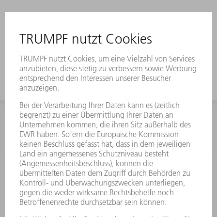
INFORMATION
Häufig gestellte Fragen
Allgemeine Geschäftsbedingungen
KONTAKT
Kundenbetreuung TRUMPF Werkzeugmaschinen
+49 7156 303 33222
Mo - Fr: 07:30 - 17:30 Uhr
Erweiterte Rufbereitschaft per Service App Mo - Fr:
06:30 - 20.00 Uhr Sa: 07:00 - 12:00 Uhr