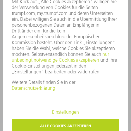
Kundenbetreuung@trumpf.com
KONTAKT
Service TRUMPF Lasertechnik
+49 7156 303 37444
Mo - Fr: 07:30 - 18:00 Uhr
Additive Manufacturing 07:30 - 17:30 Uhr
spareparts.tld@trumpf.com
IMPRESSUM
DATENSCHUTZ
COPYRIGHT UND MARKENZEICHEN
NUTZUNGSBEDINGUNGEN