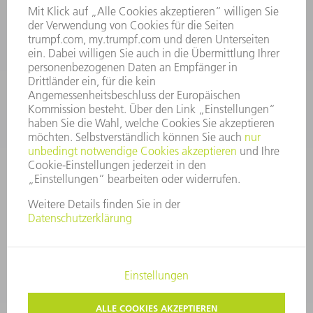
06:30 - 20.00 Uhr Sa: 07:00 - 12:00 Uhr
Kundenbetreuung@trumpf.com
KONTAKT
Service TRUMPF Lasertechnik
+49 7156 303 37444
Mo - Fr: 07:30 - 18:00 Uhr
Additive Manufacturing 07:30 - 17:30 Uhr
spareparts.tld@trumpf.com
IMPRESSUM
DATENSCHUTZ
COPYRIGHT UND MARKENZEICHEN
NUTZUNGSBEDINGUNGEN