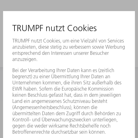
INFORMATION
Häufig gestellte Fragen
Allgemeine Geschäftsbedingungen
KONTAKT
Kundenbetreuung TRUMPF Werkzeugmaschinen
+49 7156 303 33222
Mo - Fr: 07:30 - 17:30 Uhr
Erweiterte Rufbereitschaft per Service App Mo - Fr: