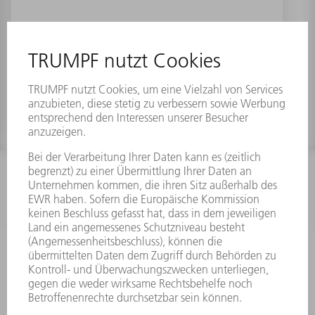
Q-Switch-treiber A214 komplett
Materialnummer:
1301411
INFORMATION
Häufig gestellte Fragen
Allgemeine Geschäftsbedingungen
KONTAKT
Kundenbetreuung TRUMPF Werkzeugmaschinen
+49 7156 303 33222
Mo - Fr: 07:30 - 17:30 Uhr
Erweiterte Rufbereitschaft per Service App Mo - Fr: