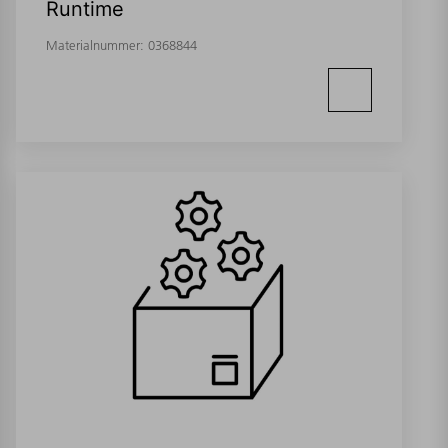
Runtime
Materialnummer:
0368844