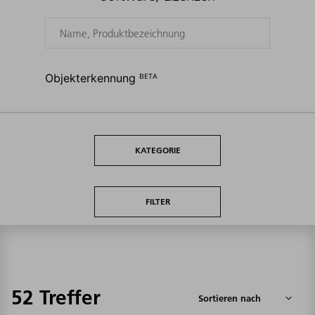
Objekterkennung ᴮᴱᵀᴬ
KATEGORIE
FILTER
52 Treffer