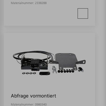
Materialnummer:
2338288
Abfrage vormontiert
Materialnummer:
0980340