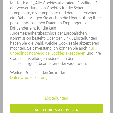
06:30 - 20.00 Uhr Sa: 07:00 - 12:00 Uhr
Kundenbetreuung@trumpf.com
KONTAKT
Service TRUMPF Lasertechnik
+49 7156 303 37444
Mo - Fr: 07:30 - 18:00 Uhr
Additive Manufacturing 07:30 - 17:30 Uhr
spareparts.tld@trumpf.com
IMPRESSUM
DATENSCHUTZ
COPYRIGHT UND MARKENZEICHEN
NUTZUNGSBEDINGUNGEN