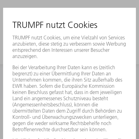
INFORMATION
Häufig gestellte Fragen
Allgemeine Geschäftsbedingungen
KONTAKT
Kundenbetreuung TRUMPF Werkzeugmaschinen
+49 7156 303 33222
Mo - Fr: 07:30 - 17:30 Uhr
Erweiterte Rufbereitschaft per Service App Mo - Fr:
06:30 - 20.00 Uhr Sa: 07:00 - 12:00 Uhr