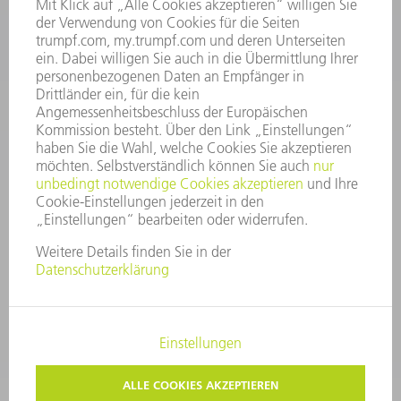
Kundenbetreuung@trumpf.com
KONTAKT
Service TRUMPF Lasertechnik
+49 7156 303 37444
Mo - Fr: 07:30 - 18:00 Uhr
Additive Manufacturing 07:30 - 17:30 Uhr
spareparts.tld@trumpf.com
IMPRESSUM
DATENSCHUTZ
COPYRIGHT UND MARKENZEICHEN
NUTZUNGSBEDINGUNGEN