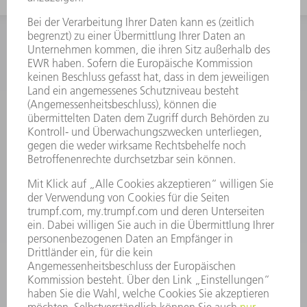
INFORMATION
Häufig gestellte Fragen
Allgemeine Geschäftsbedingungen
KONTAKT
Kundenbetreuung TRUMPF Werkzeugmaschinen
+49 7156 303 33222
Mo - Fr: 07:30 - 17:30 Uhr
Erweiterte Rufbereitschaft per Service App Mo - Fr:
06:30 - 20.00 Uhr Sa: 07:00 - 12:00 Uhr
Kundenbetreuung@trumpf.com
KONTAKT
Service TRUMPF Lasertechnik
+49 7156 303 37444
Mo - Fr: 07:30 - 18:00 Uhr
Additive Manufacturing 07:30 - 17:30 Uhr
spareparts.tld@trumpf.com