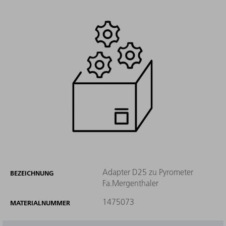
Adapter D25 zu Pyrometer
BEZEICHNUNG
Fa.Mergenthaler
1475073
MATERIALNUMMER