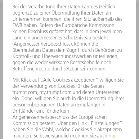
INFORMATION
Häufig gestellte Fragen
Allgemeine Geschäftsbedingungen
KONTAKT
Kundenbetreuung TRUMPF Werkzeugmaschinen
+49 7156 303 33222
Mo - Fr: 07:30 - 17:30 Uhr
Erweiterte Rufbereitschaft per Service App Mo - Fr:
06:30 - 20.00 Uhr Sa: 07:00 - 12:00 Uhr
Kundenbetreuung@trumpf.com
KONTAKT
Service TRUMPF Lasertechnik
+49 7156 303 37444
Mo - Fr: 07:30 - 18:00 Uhr
Additive Manufacturing 07:30 - 17:30 Uhr
spareparts.tld@trumpf.com