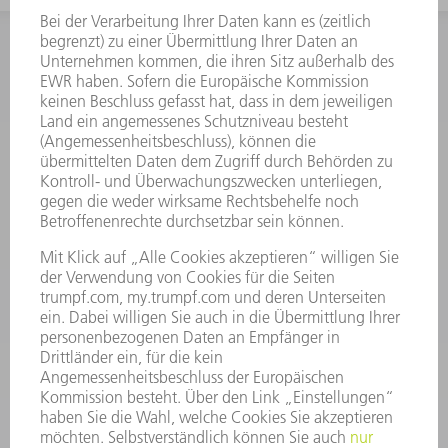
INFORMATION
Häufig gestellte Fragen
Allgemeine Geschäftsbedingungen
KONTAKT
Kundenbetreuung TRUMPF Werkzeugmaschinen
+49 7156 303 33222
Mo - Fr: 07:30 - 17:30 Uhr
Erweiterte Rufbereitschaft per Service App Mo - Fr:
06:30 - 20.00 Uhr Sa: 07:00 - 12:00 Uhr
Kundenbetreuung@trumpf.com
KONTAKT
Service TRUMPF Lasertechnik
+49 7156 303 37444
Mo - Fr: 07:30 - 18:00 Uhr
Additive Manufacturing 07:30 - 17:30 Uhr
spareparts.tld@trumpf.com