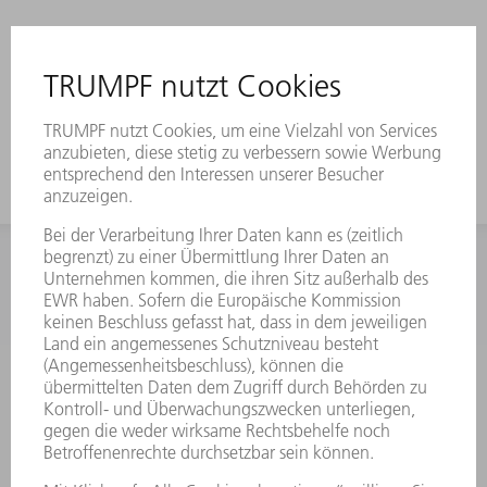
INFORMATION
Häufig gestellte Fragen
Allgemeine Geschäftsbedingungen
KONTAKT
Kundenbetreuung TRUMPF Werkzeugmaschinen
+49 7156 303 33222
Mo - Fr: 07:30 - 17:30 Uhr
Erweiterte Rufbereitschaft per Service App Mo - Fr:
06:30 - 20.00 Uhr Sa: 07:00 - 12:00 Uhr