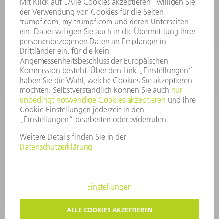
Kundenbetreuung@trumpf.com
KONTAKT
Service TRUMPF Lasertechnik
+49 7156 303 37444
Mo - Fr: 07:30 - 18:00 Uhr
Additive Manufacturing 07:30 - 17:30 Uhr
spareparts.tld@trumpf.com
IMPRESSUM
DATENSCHUTZ
COPYRIGHT UND MARKENZEICHEN
NUTZUNGSBEDINGUNGEN