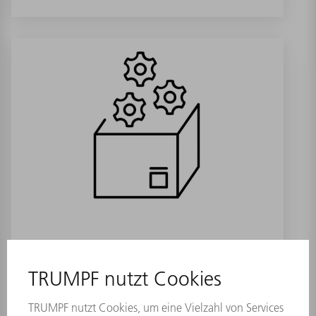
Kassettenmodul CFO Redesign
Materialnummer:
1696585