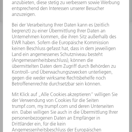
INFORMATION
Häufig gestellte Fragen
Allgemeine Geschäftsbedingungen
KONTAKT
Kundenbetreuung TRUMPF Werkzeugmaschinen
+49 7156 303 33222
Mo - Fr: 07:30 - 17:30 Uhr
Erweiterte Rufbereitschaft per Service App Mo - Fr:
06:30 - 20.00 Uhr Sa: 07:00 - 12:00 Uhr
Kundenbetreuung@trumpf.com
KONTAKT
Service TRUMPF Lasertechnik
+49 7156 303 37444
Mo - Fr: 07:30 - 18:00 Uhr