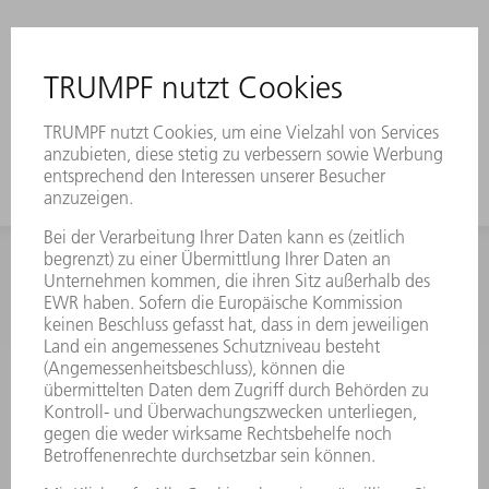
INFORMATION
Häufig gestellte Fragen
Allgemeine Geschäftsbedingungen
KONTAKT
Kundenbetreuung TRUMPF Werkzeugmaschinen
+49 7156 303 33222
Mo - Fr: 07:30 - 17:30 Uhr
Erweiterte Rufbereitschaft per Service App Mo - Fr:
06:30 - 20.00 Uhr Sa: 07:00 - 12:00 Uhr