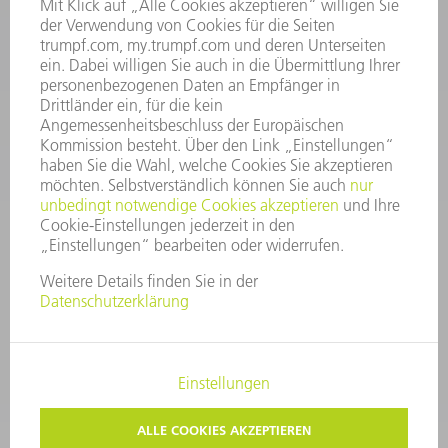
Kundenbetreuung@trumpf.com
KONTAKT
Service TRUMPF Lasertechnik
+49 7156 303 37444
Mo - Fr: 07:30 - 18:00 Uhr
Additive Manufacturing 07:30 - 17:30 Uhr
spareparts.tld@trumpf.com
IMPRESSUM
DATENSCHUTZ
COPYRIGHT UND MARKENZEICHEN
NUTZUNGSBEDINGUNGEN