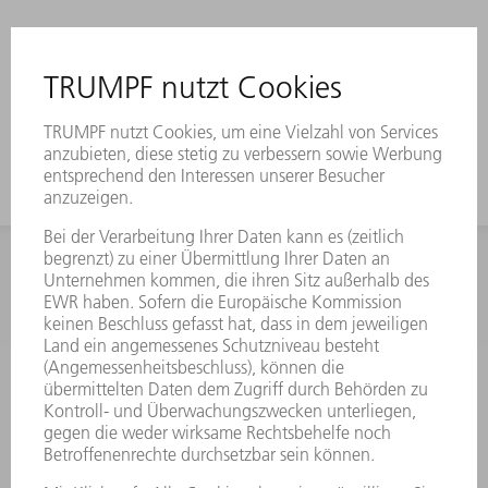
INFORMATION
Häufig gestellte Fragen
Allgemeine Geschäftsbedingungen
KONTAKT
Kundenbetreuung TRUMPF Werkzeugmaschinen
+49 7156 303 33222
Mo - Fr: 07:30 - 17:30 Uhr
Erweiterte Rufbereitschaft per Service App Mo - Fr:
06:30 - 20.00 Uhr Sa: 07:00 - 12:00 Uhr