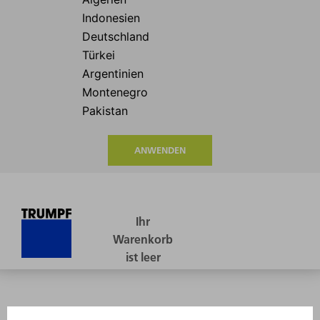
ANWENDEN
Auflagetische