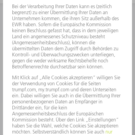
INFORMATION
Häufig gestellte Fragen
Allgemeine Geschäftsbedingungen
KONTAKT
Kundenbetreuung TRUMPF Werkzeugmaschinen
+49 7156 303 33222
Mo - Fr: 07:30 - 17:30 Uhr
Erweiterte Rufbereitschaft per Service App Mo - Fr:
06:30 - 20.00 Uhr Sa: 07:00 - 12:00 Uhr
Kundenbetreuung@trumpf.com
KONTAKT
Service TRUMPF Lasertechnik
+49 7156 303 37444
Mo - Fr: 07:30 - 18:00 Uhr
Additive Manufacturing 07:30 - 17:30 Uhr
spareparts.tld@trumpf.com