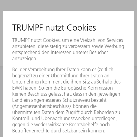
INFORMATION
Häufig gestellte Fragen
Allgemeine Geschäftsbedingungen
KONTAKT
Kundenbetreuung TRUMPF Werkzeugmaschinen
+49 7156 303 33222
Mo - Fr: 07:30 - 17:30 Uhr
Erweiterte Rufbereitschaft per Service App Mo - Fr: