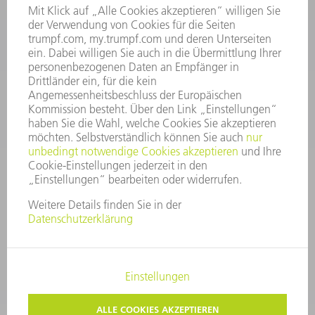
06:30 - 20.00 Uhr Sa: 07:00 - 12:00 Uhr
Kundenbetreuung@trumpf.com
KONTAKT
Service TRUMPF Lasertechnik
+49 7156 303 37444
Mo - Fr: 07:30 - 18:00 Uhr
Additive Manufacturing 07:30 - 17:30 Uhr
spareparts.tld@trumpf.com
IMPRESSUM
DATENSCHUTZ
COPYRIGHT UND MARKENZEICHEN
NUTZUNGSBEDINGUNGEN