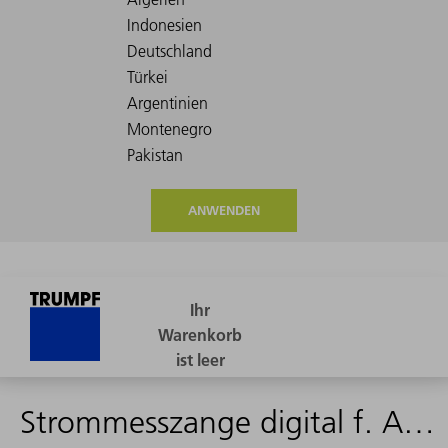
ANWENDEN
Strommesszange digital f. AC/DC bis 600A