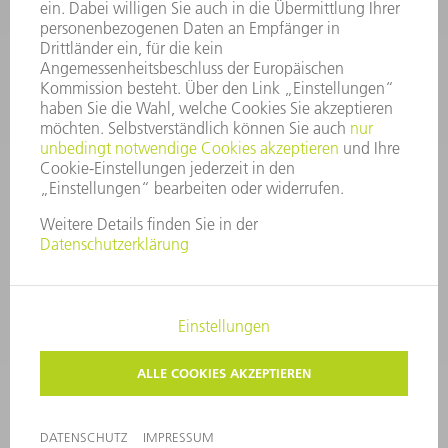
Service TRUMPF Lasertechnik
+49 7156 303 37444
Mo - Fr: 07:30 - 18:00 Uhr
Additive Manufacturing 07:30 - 17:30 Uhr
spareparts.tld@trumpf.com
IMPRESSUM
DATENSCHUTZ
COPYRIGHT UND MARKENZEICHEN
NUTZUNGSBEDINGUNGEN
AGB
©
2026
TRUMPF