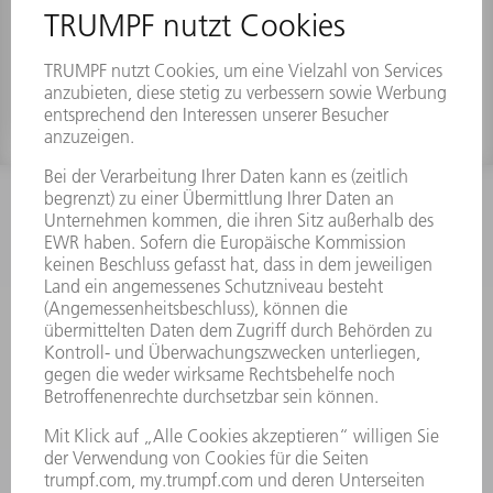
Materialnummer:
2263603
INFORMATION
Häufig gestellte Fragen
Allgemeine Geschäftsbedingungen
KONTAKT
Kundenbetreuung TRUMPF Werkzeugmaschinen
+49 7156 303 33222
Mo - Fr: 07:30 - 17:30 Uhr
Erweiterte Rufbereitschaft per Service App Mo - Fr:
06:30 - 20.00 Uhr Sa: 07:00 - 12:00 Uhr
Kundenbetreuung@trumpf.com
KONTAKT