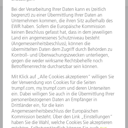
INFORMATION
Häufig gestellte Fragen
Allgemeine Geschäftsbedingungen
KONTAKT
Kundenbetreuung TRUMPF Werkzeugmaschinen
+49 7156 303 33222
Mo - Fr: 07:30 - 17:30 Uhr
Erweiterte Rufbereitschaft per Service App Mo - Fr:
06:30 - 20.00 Uhr Sa: 07:00 - 12:00 Uhr
Kundenbetreuung@trumpf.com
KONTAKT
Service TRUMPF Lasertechnik
+49 7156 303 37444
Mo - Fr: 07:30 - 18:00 Uhr
Additive Manufacturing 07:30 - 17:30 Uhr
spareparts.tld@trumpf.com