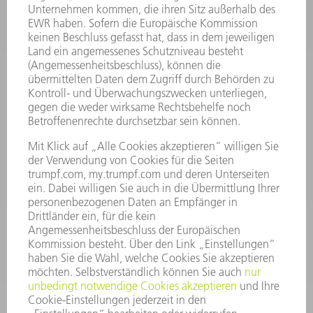
INFORMATION
Häufig gestellte Fragen
Allgemeine Geschäftsbedingungen
KONTAKT
Kundenbetreuung TRUMPF Werkzeugmaschinen
+49 7156 303 33222
Mo - Fr: 07:30 - 17:30 Uhr
Erweiterte Rufbereitschaft per Service App Mo - Fr:
06:30 - 20.00 Uhr Sa: 07:00 - 12:00 Uhr
Kundenbetreuung@trumpf.com
KONTAKT
Service TRUMPF Lasertechnik
+49 7156 303 37444
Mo - Fr: 07:30 - 18:00 Uhr
Additive Manufacturing 07:30 - 17:30 Uhr
spareparts.tld@trumpf.com