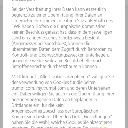
INFORMATION
Häufig gestellte Fragen
Allgemeine Geschäftsbedingungen
KONTAKT
Kundenbetreuung TRUMPF Werkzeugmaschinen
+49 7156 303 33222
Mo - Fr: 07:30 - 17:30 Uhr
Erweiterte Rufbereitschaft per Service App Mo - Fr:
06:30 - 20.00 Uhr Sa: 07:00 - 12:00 Uhr
Kundenbetreuung@trumpf.com
KONTAKT
Service TRUMPF Lasertechnik
+49 7156 303 37444
Mo - Fr: 07:30 - 18:00 Uhr
Additive Manufacturing 07:30 - 17:30 Uhr
spareparts.tld@trumpf.com