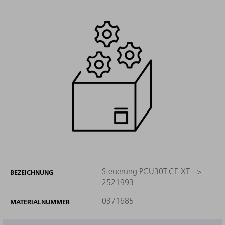
Steuerung PCU30T-CE-XT -->
BEZEICHNUNG
2521993
0371685
MATERIALNUMMER