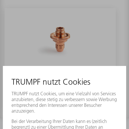
FlexLine Düsen