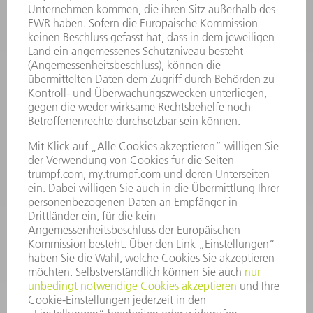
INFORMATION
Häufig gestellte Fragen
Allgemeine Geschäftsbedingungen
KONTAKT
Kundenbetreuung TRUMPF Werkzeugmaschinen
+49 7156 303 33222
Mo - Fr: 07:30 - 17:30 Uhr
Erweiterte Rufbereitschaft per Service App Mo - Fr:
06:30 - 20.00 Uhr Sa: 07:00 - 12:00 Uhr
Kundenbetreuung@trumpf.com
KONTAKT
Service TRUMPF Lasertechnik
+49 7156 303 37444
Mo - Fr: 07:30 - 18:00 Uhr
Additive Manufacturing 07:30 - 17:30 Uhr
spareparts.tld@trumpf.com