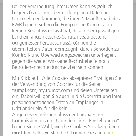
INFORMATION
Häufig gestellte Fragen
Allgemeine Geschäftsbedingungen
KONTAKT
Kundenbetreuung TRUMPF Werkzeugmaschinen
+49 7156 303 33222
Mo - Fr: 07:30 - 17:30 Uhr
Erweiterte Rufbereitschaft per Service App Mo - Fr:
06:30 - 20.00 Uhr Sa: 07:00 - 12:00 Uhr
Kundenbetreuung@trumpf.com
KONTAKT
Service TRUMPF Lasertechnik
+49 7156 303 37444
Mo - Fr: 07:30 - 18:00 Uhr
Additive Manufacturing 07:30 - 17:30 Uhr
spareparts.tld@trumpf.com